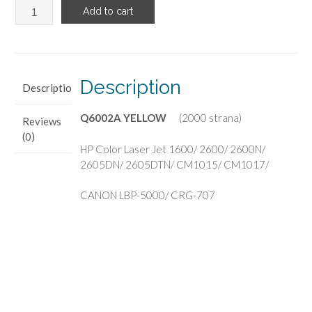
Add to cart
Description
Description
Q6002A YELLOW
(2000 strana)
Reviews
(0)
HP Color Laser Jet 1600/ 2600/ 2600N/
2605DN/ 2605DTN/ CM1015/ CM1017/
CANON LBP-5000/ CRG-707